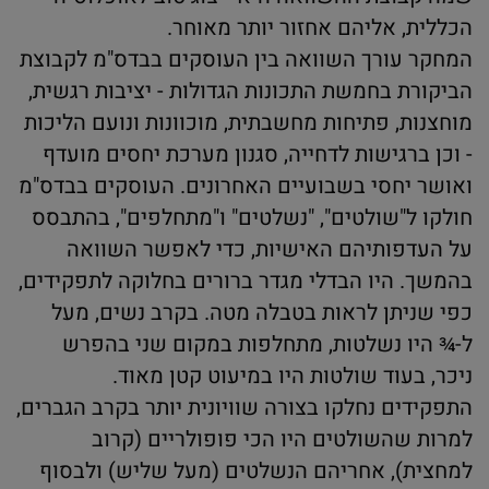
הכללית, אליהם אחזור יותר מאוחר.
המחקר עורך השוואה בין העוסקים בבדס"מ לקבוצת
הביקורת בחמשת התכונות הגדולות - יציבות רגשית,
מוחצנות, פתיחות מחשבתית, מוכוונות ונועם הליכות
- וכן ברגישות לדחייה, סגנון מערכת יחסים מועדף
ואושר יחסי בשבועיים האחרונים. העוסקים בבדס"מ
חולקו ל"שולטים", "נשלטים" ו"מתחלפים", בהתבסס
על העדפותיהם האישיות, כדי לאפשר השוואה
בהמשך. היו הבדלי מגדר ברורים בחלוקה לתפקידים,
כפי שניתן לראות בטבלה מטה. בקרב נשים, מעל
ל-¾ היו נשלטות, מתחלפות במקום שני בהפרש
ניכר, בעוד שולטות היו במיעוט קטן מאוד.
התפקידים נחלקו בצורה שוויונית יותר בקרב הגברים,
למרות שהשולטים היו הכי פופולריים (קרוב
למחצית), אחריהם הנשלטים (מעל שליש) ולבסוף