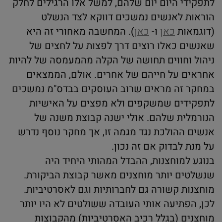
לתפקידי היום יום שלהם, למשל אלו הרגילים לחלק
הוראות לאנשים נמשכים דווקא לצד הנשלט
(דוגמאות
כאן
ו-
כאן
). המחשבה מאחורי זה היא
שאנשים כאלו רוצים דרך לפצות על לחצים של
ניהול וחווים תחושה של הקלה מהמעמסה של להיות
אחראים על חייהם של אחרים. אולם, הממצאים
במחקר זה מראים שרוב העוסקים בבדס"מ נמשכים
לתפקידים שמשקפים ולא מפצים על האישיות
הנורמלית שלהם. אולי ישנה קבוצת משנה של
אנשים ההולכת נגד מגמה זו, אך מחקר נוסף נדרש
על מנת לבדוק אם זה נכון.
בנוגע למוחצנות, ההבדל המהותי היחיד היה
שנשלטים יותר מוחצנים מאשר קבוצת הביקורת.
מוחצנות קשורה גם לחברותיות וגם לאסרטיביות.
לכן, הפתיעה אותי העובדה ששולטים לא היו יותר
מוחצנים (בגלל רכיב האסרטיביות) מהקבוצות