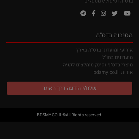
בדס"מ וטיפול/למטפלים
מסיבות בדס"מ
אירועי ומועדוני בדס"מ בארץ
מועדונים בחו"ל
מ
וצרי בדס"מ וקינק מומלצים לקניה
אודות
bdsmy.co.il
שלח/י הודעה דרך האתר
BDSMY.CO.IL©All Rights reserved