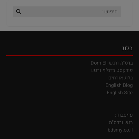
בלוג
בדס"מ ורגש
Dom Eli
פודקסט בדס"מ ורגש
בלוג אורחים
English Blog
English Site
פייסבוק:
רגש ובדס"מ
bdsmy.co.il