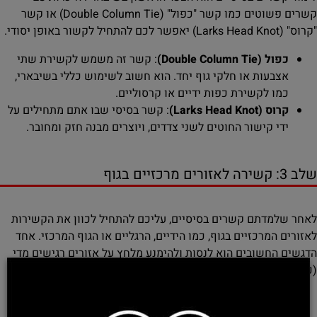
קשרים פשוטים כמו קשר "כפול" (Double Column Tie) או קשר
"קרוס" (Larks Head Knot) יאפשר לכם להתחיל לקשור באופן יסודי.
כפול (Double Column Tie)
: קשר זה משמש לקשירת שתי
אצבעות או חלקי גוף יחד. הוא חשוב לשימוש כללי בשיבארי,
כמו לקשירת כפות ידיים או קרסוליים.
קרוס (Larks Head Knot)
: קשר בסיסי שבו אתם מתחילים על
ידי קישור החוטים לשני צדדים, ויוצרים מבנה חזק ומחובר.
שלב 3: קשירה לאזורים מרכזיים בגוף
לאחר שלמדתם קשרים בסיסיים, עליכם להתחיל לכוון את הקשירות
לאזורים המרכזיים בגוף, כמו הידיים, הרגליים או הגוף המרכזי. אחד
הדגשים החשובים הוא לנסות ולהימנע מלחץ על אזורים רגישים מדי
(כמו אצבעות הידיים או הצוואר).
קשירת הידיים
: השתמשו בקשר כפול כדי לקשור את הידיים
יחד, כך שיבוצע לחץ מינימלי על הפרקים.