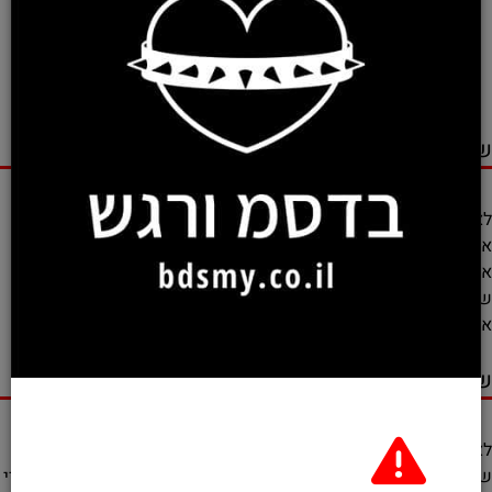
קשירת הרגליים
: יצירת קשרים חביבים בשיבארי לגב הרגליים
תאפשר תחושת נייחות ובקרה, ובאותה מידה תחושת ביטחון.
חשוב לזכור להימנע מלחץ יתר.
שלב 4: יצירת דינמיקות של שליטה
לאחר שלמדתם את הטכניקות הבסיסיות, אתם יכולים להתחיל לשלב
את הקשרים בעבודה על כל הגוף ולהפוך את הקשירה ליצירת אמנות
אסתטית. אתם יכולים להשתמש בחוטים כדי ליצור דינמיקות של
שליטה, כמו השפלה, הובלה או מתח רגשי. תחושת הכניעה שתלווה
את הקשירה תאפשר לשני הצדדים לחוות חוויות עוצמתיות.
שלב 5: סיום והפסקה
לאחר שהקשירה הושלמה, אל תשכחו תמיד לעדכן את הסאב ולוודא
שהוא מרגיש נעים ובטוח. יש להימנע מהשארת הקשירה זמן ארוך מדי