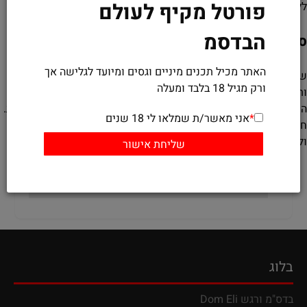
פורטל מקיף לעולם
ללא שחרור.
הבדסמ
סיכום
האתר מכיל תכנים מיניים וגסים ומיועד לגלישה אך
שיבארי הוא אמנות מרהיבה ומרגשת שמחברת בין שליטה, אסתטיקה
ורק מגיל 18 בלבד ומעלה
ותחושות רגשיות עמוקות. עם התרגול הנכון, כל אחד יכול ללמוד את
הטכניקות הבסיסיות ולבנות חוויות מיניות ורגשיות עשירות ומספקות.
*
אני מאשר/ת שמלאו לי 18 שנים
חשוב לשמור על כללי בטיחות ותקשורת, ולהיות קשובים לצרכים
ולגבולות של כל הצדדים המעורבים.
בלוג
בדס"מ ורגש
Dom Eli