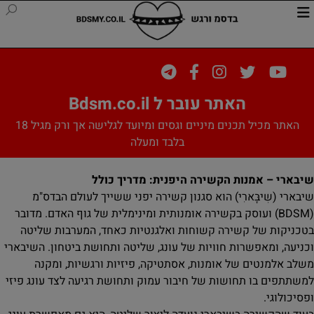
האתר עובר ל Bdsm.co.il
האתר מכיל תכנים מיניים וגסים ומיועד לגלישה אך ורק מגיל 18
בלבד ומעלה
שיבארי – אמנות הקשירה היפנית: מדריך כולל
שיבארי (שִיבָּארִי) הוא סגנון קשירה יפני ששייך לעולם הבדס"מ
(BDSM) ועוסק בקשירה אומנותית ומינימלית של גוף האדם. מדובר
בטכניקות של קשירה קשוחות ואלגנטיות כאחד, המערבות שליטה
וכניעה, ומאפשרות חוויות של עונג, שליטה ותחושת ביטחון. השיבארי
משלב אלמנטים של אומנות, אסתטיקה, פיזיות ורגשיות, ומקנה
למשתתפים בו תחושות של חיבור עמוק ותחושת רגיעה לצד עונג פיזי
ופסיכולוגי.