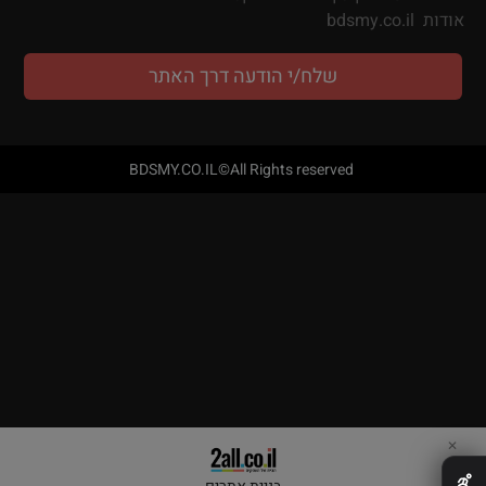
אודות
bdsmy.co.il
שלח/י הודעה דרך האתר
BDSMY.CO.IL©All Rights reserved
✕