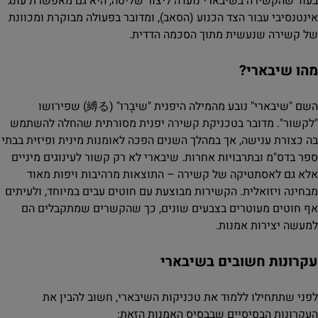
בעוד שהקשירה בשיבארי נועדה ליצור שליטה, היא גם מאפשרת עונג
אינטנסיבי עבור הצד הכנוע (הסאב), ומדובר בפעולה מבוקרת ומכוונת
של קשירה שנעשית מתוך הסכמה הדדית.
מהו שיבארי?
השם "שיבארי" נובע מהמילה היפנית "שיבָּרו" (縛る) שפירושו
"לקשור". מדובר בטכניקת קשירה יפנית מסורתית שהחלה להשתמש
בה כצורת ענישה, אך במהלך השנים הפכה לאומנות מינית ופיזית בבתי
ספר בדס"מ ובתרבויות אחרות. שיבארי לא רק קשור לעינוגים מיניים
אלא גם לאסתטיקה של קשירה – התוצאות מרהיבות ויפות מאוד
מבחינה ויזואלית. הקשירות מבוצעת עם חוטים עבים במיוחד, ולעיתים
אף חוטים מעוטרים בצבעים שונים, כך שהקשרים שמתקבלים הם
למעשה יצירות אמנות.
עקרונות חשובים בשיבארי
לפני שתתחילו ללמוד את טכניקות השיבארי, חשוב להבין את
העקרונות הבסיסיים שבבסיס האמנות הזאת: