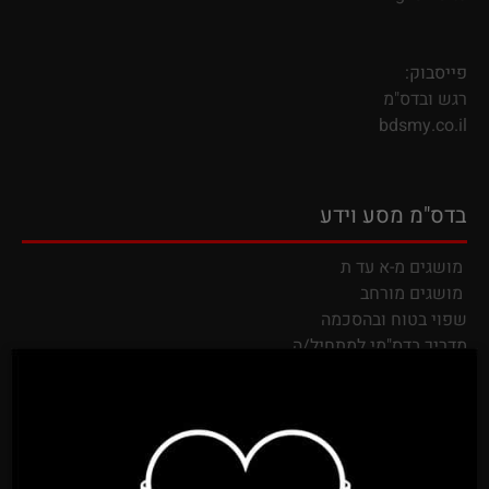
פייסבוק:
רגש ובדס"מ
bdsmy.co.il
בדס"מ מסע וידע
מושגים מ-א עד ת
מושגים מורחב
שפוי בטוח ובהסכמה
מדריך בדס"מי למתחיל/ה
מבחן הבדס"מ מי אתה בעולם הבדס"מ
קישורים לוידיאו הדרכות
קישורים אתרי ידע
והדרכה בדס"מים
בדס"מ והתעללות
קשירות ושיבארי