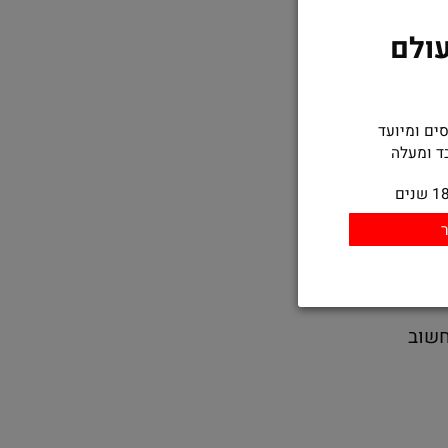
לם
 ומיועד