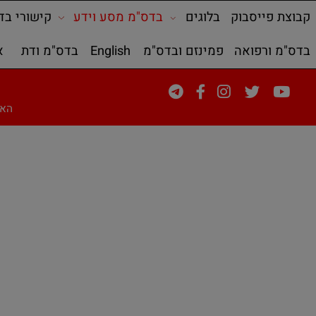
פייסבוק
בלוגים
בדס"מ מסע וידע
קישורי בדס"מ
ורפואה
פמינזם ובדס"מ
English
בדס"מ ודת
אודות
האתר מכיל 