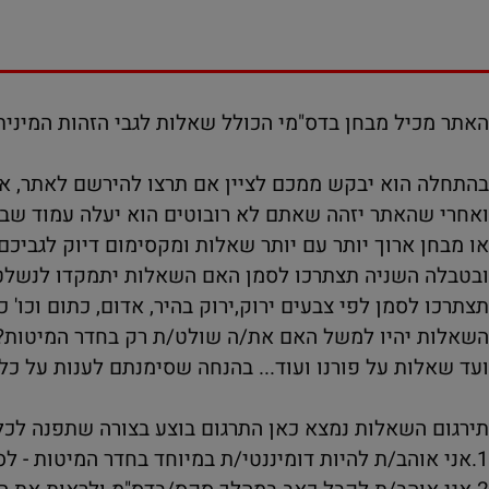
יל מבחן בדס"מי הכולל שאלות לגבי הזהות המינית, וה
הוא יבקש ממכם לציין אם תרצו להירשם לאתר, או להתח
האתר יזהה שאתם לא רובוטים הוא יעלה עמוד שבו תצתר
 ארוך יותר עם יותר שאלות ומקסימום דיוק לגביכם.
 השניה תצתרכו לסמן האם השאלות יתמקדו לנשלט/ות או
לסמן לפי צבעים ירוק,ירוק בהיר, אדום, כתום וכו' כאש
 יהיו למשל האם את/ה שולט/ת רק בחדר המיטות?
ות על פורנו ועוד... בהנחה שסימנתם לענות על כל השא
 השאלות נמצא כאן התרגום בוצע בצורה שתפנה לכל המג