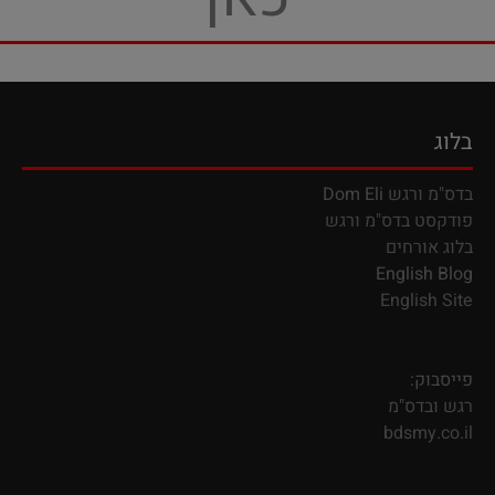
בלוג
בדס"מ ורגש
Dom Eli
פודקסט בדס"מ ורגש
בלוג אורחים
English Blog
English Site
פייסבוק:
רגש ובדס"מ
bdsmy.co.il