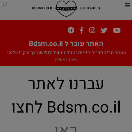
האתר עובר ל Bdsm.co.il
האתר מכיל תכנים מיניים וגסים ומיועד לגלישה אך ורק מגיל 18
בלבד ומעלה
עברנו לאתר
Bdsm.co.il לחצו
כאן