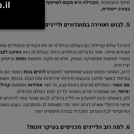
גיש בנוח, ולא כולם חייבים לבחור במשהו קבוע – אפשר לחוות את ז
הילת הבדס"מ, כל אחד יכול למצוא את הנישה המיוחדת לו ולהתבטא 
. חלק כותבים שירים או סיפורם, חלק קושרים ומפרסמים תמונות, אח
ם במאנצים. יש כאלו שמחפשים פשוט לבחון את הסיטואציות מבחוץ
תבוננות.
הקהילה היא מקום לשיתוף וללמידה, מקום שבו אפשר ל
ייחודית.
וש ואווירה במועדונים וליינים: למה שחור?
 עולם קהילתי, גם בעולם הבדס"מ יש את הקודים והסמלים שמייצגים
איתה. אחד הדברים הבולטים ביותר בעולם זה הוא
החיבה לצבע השח
תחושת אסתטיקה ועומק, אלא גם מקנה תחושת
נוחות
וביטחון עבור 
ת.
 השחור נתפס כצבע שמאפשר לאנשים
לרגיש בנוח
כאשר הם מביעים 
 כאשר מדובר בהבעות מיניות יצירתיות ומורכבות. בנוסף, השחור מ
ני
: כשכולם מגיעים באותו צבע, זה יוצר
אחידות
ותחושת
קהילתיות
.
, מה שמסביר מדוע השחור כל כך נפוץ בעולם הבדס"מ.
שאתה נכנס למועדון או לליין בדס"מ, לבוש שחור עוזר להרגיש חלק מה