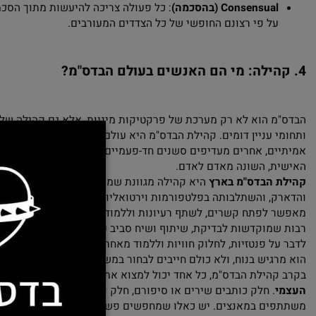
פיזית והרגשית של כל המעורבים.
San (שפוי)
: כל פעולה צריכה להתבצע תוך שמירה על שפיות ויכולת 
פנטזיה. יש לדאוג שהפעילויות לא יפגעו בתפקוד הכללי של כל המ
Consensua (בהסכמה)
: כל פעולה צריכה להיעשות מתוך הסכמה בר
ל פי רצונם החופשי של כל הצדדים המעורבים.
ילה: מי הם האנשים בעולם הבדס"מ?
 הוא לא רק מערכת של פרקטיקות מיניות, אלא גם קהילה של בני אד
 עניין דומים. קהילת הבדס"מ היא עולם של חוויות גולמיות – ישנ
ם, אחרים מעדיפים סשנים חד-פעמיים או קווים טכנאיים. קיימת גי
, השונה מאדם לאדם.
 הבדס"מ בארץ
היא קהילה מגוונת שמקבלת השראה ממגוון תרבויות,
, והשתלבותה בפלטפורמות וירטואליות כמו
FetLife
ו
הכלוב
. השימו
לפתח קשרים, לשתף רעיונות וללמוד מהניסיון של אחרים. בנוסף, 
מוקדשות לבדיקת, שיתוף ושיח סביב עולמות הבדס"מ. קבוצות אלו נ
ל פנטזיות, לחלוק חוויות וללמוד מאחרים בתוך הקהילה. כל אדם יכ