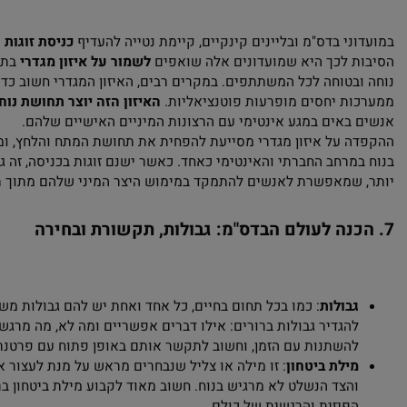
ינימלי שאינו דורש יותר מדי תשומת לב מהסביבה. הצבע השחור מאפ
מי לבין המרחב החברתי בצורה חופשית יותר.
ה רוב הליינים מכניסים בעיקר זוגות?
ני בדס"מ ובליינים קינקיים, קיימת נטייה להעדיף
כניסת זוגות
על פני
 לכך היא שמועדונים אלה שואפים
לשמור על איזון מגדרי
בתוך המר
בטוחה לכל המשתתפים. במקרים רבים, האיזון המגדרי חשוב כדי להימ
ת יחסים מופרעות פוטנציאליות.
האיזון הזה יוצר תחושת נוחות ובי
באים במגע אינטימי עם הרצונות המיניים האישיים שלהם.
 על איזון מגדרי מסייעת להפחית את תחושת המתח והלחץ, ומאפ
מרחב החברתי והאינטימי כאחד. כאשר ישנם זוגות בכניסה, זה גם מסיי
שמאפשרת לאנשים להתמקד במימוש היצר המיני שלהם מתוך תחושת 
נה לעולם הבדס"מ: גבולות, תקשורת ובחירה