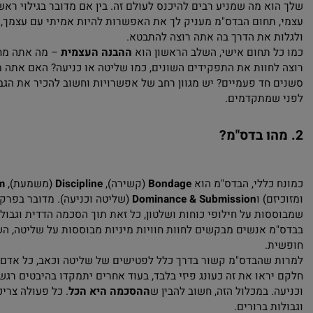
 הוא עולם עשיר ואלטרנטיבי מיני, שמתמקד בפרקטיקות של שליטה ו
לחקור את המיניות בצורה שונה, להשתחרר מסטיגמות חברתיות, ולגל
א מה שמניע רבים להיכנס לעולם זה. בין אם מדובר בגילוי ראשוני וב
תחום הבדס"מ מעניק לך את האפשרות להיות אמיתי עם עצמך, להבין
 את הדרך בה אתה רוצה להתבטא.
 תחום אישי, השלב הראשון הוא
ההבנה העצמית
– מה אתה מחפש במ
חוות את התפקידים השונים, כמו שליטה או כניעה? האם אתה מעוניין 
חד פעמיים? יש מגוון רחב של אפשרויות וחשוב להכיר את הגבולות 
שמתקדמים.
ו בדס"מ?
כללי, הבדס"מ הוא
Bondage
(קשירה),
Discipline
(משמעת),
ochism
ם) ו
Dominance & Submission
(שליטה וכניעה). מדובר בפרקטיקות 
ות על חילופי כוחות ושלטון, כל זאת תוך הסכמה הדדית וגבולות ברו
 אנשים מבקשים לחוות חוויות מיניות מבוססות על שליטה, השפלה 
.
שהבדס"מ קשור בדרך כלל לפטישים של שליטה וכאב, כל אדם יכול ל