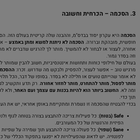
ראו את זה כעונג פיזי בלבד, בעוד אחרים יתמקדו בהיבטים רגשיים א
. במכלול הזה, חשוב להבין ש
ההסכמה היא הכל
. כל פעולה צריכה להת
ת ברורים.
כמה – הכרחית וחשובה
היא עקרון יסוד בבדס"מ, וההבנה שלה קריטית בעולם הזה. הסכמה א
, מובהקת וברורה.
הסכמה לא ניתנת למשא ומתן באמצע
– אתה תמי
 לעצור או לבחור לא להמשיך. מותר לך להרגיש שדברים לא מתאימים 
דר גמור.
של חילופי כוחות ותחושות אינטנסיביות, חשוב להבין שמותר לך לע
טוב – אפשר לעצור, להפסיק ולבקש מה שדרוש. זכרו:
ההסכמה יכול
ר שהייתם טועים או חלילה לא בסדר. בסופו של דבר, הכל תלוי בך וב
פסול
,
מותר להתחרט
,
מותר לחזור אחורה
. רק תדע ותקשיב לגוף ולנ
.
החשוב ביותר הוא להיות בכנות עם עצמך ועם האחר
, ולא לפחד מ
.
הבטיח שהסכמה זו נשמרת ומתקיימת באופן אחראי, יש את העקרון 
Saf (בטוח)
: כל פעילות צריכה להתבצע בצורה בטוחה לגוף ולנפש, ת