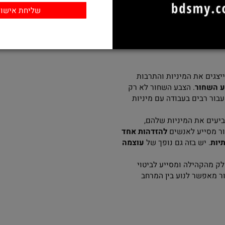
ה בדרך שלך.
האתר מכיל תכנים מיניים וגסים
דרכה, זהו עולם של
הביטוי
לגלישה אך ורק מגיל 18 בלבד ומעלה
רים מגיעים לאירועים או
*
אני מאשר/ת שמלאו לי 18 שנים
 ולהבין את עולם הבדס"מ
פתח את עצמי ולהתבטא
 את המיניות והתרבות
ור
. הצבע השחור לא רק
רבים בעבודה עם מיניות
את המיניות שלהם,
סייע לאנשים
להזדהות אחד
 יש בזה גם נופך של
עוצמה
קהילה ומסייע לביטוי