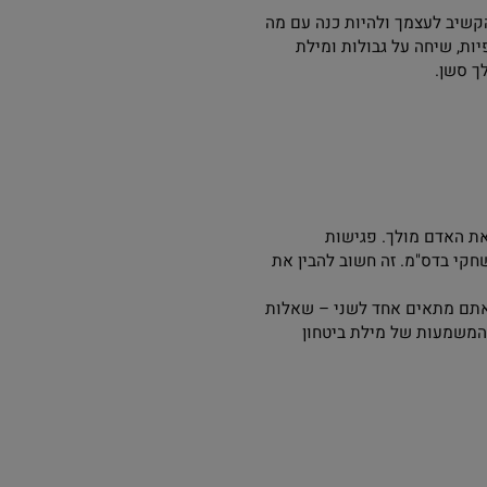
בתחילת הדרך, חשוב
פריע. גבולות אלו יכולים
טנרית.
שן במקרה הצורך, במידה
כדי להבטיח את הבטיחות
לעצמך ולהיות כנה עם מה
יחה על גבולות ומילת
.
דם מולך. פגישות
בדס"מ. זה חשוב להבין את
 מתאים אחד לשני – שאלות