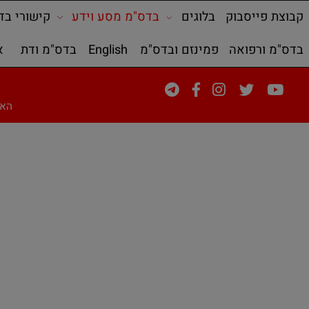
פייסבוק
בלוגים
בדס"מ מסע וידע
קישורי בדס"מ
ורפואה
פמינזם ובדס"מ
English
בדס"מ ודת
אודות
האתר מכיל 