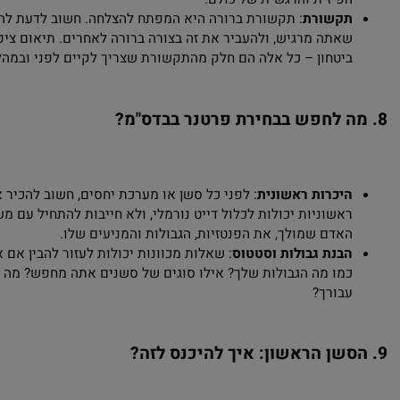
בולות
: כמו בכל תחום בחיים, כל אחד ואחת יש להם גבולות משלהם. 
הגדיר גבולות ברורים: אילו דברים אפשריים ומה לא, מה מרגש ומה מ
השתנות עם הזמן, וחשוב לתקשר אותם באופן פתוח עם פרטנר או פר
ילת ביטחון
: זו מילה או צליל שנבחרים מראש על מנת לעצור את הס
הצד הנשלט לא מרגיש בנוח. חשוב מאוד לקבוע מילת ביטחון ברורה 
פיזית והרגשית של כולם.
קשורת
: תקשורת ברורה היא המפתח להצלחה. חשוב לדעת להקשיב 
אתה מרגיש, ולהעביר את זה בצורה ברורה לאחרים. תיאום ציפיות, ש
יטחון – כל אלה הם חלק מהתקשורת שצריך לקיים לפני ובמהלך סשן
 לחפש בבחירת פרטנר בבדס"מ?
יכרות ראשונית
: לפני כל סשן או מערכת יחסים, חשוב להכיר את הא
אשוניות יכולות לכלול דייט נורמלי, ולא חייבות להתחיל עם משחקי 
אדם שמולך, את הפנטזיות, הגבולות והמניעים שלו.
בנת גבולות וסטטוס
: שאלות מכוונות יכולות לעזור להבין אם אתם